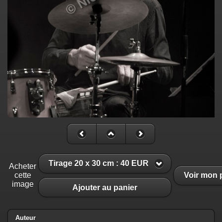
Tirage 20 x 30 cm : 40 EUR
Acheter
cette
Voir mon 
image
Ajouter au panier
Auteur