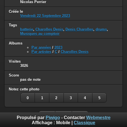
Nicolas Perrier
Créée le
Vendredi 22 Septembre 2023
Tags
batterie
,
Charolles Denis
,
Denis Charolles
,
drums
,
Musiques au comptoir
Albums
Par années
/
2023
Par artistes
/
C
/
Charolles Denis
Visites
3026
Score
pas de note
Notez cette photo
0
1
2
3
4
5
Propulsé par
Piwigo
- Contacter
Webmestre
Affichage :
Mobile
|
Classique