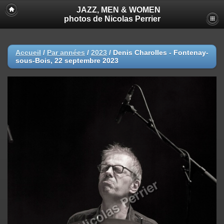
JAZZ, MEN & WOMEN
photos de Nicolas Perrier
Accueil
/
Par années
/
2023
/
Denis Charolles - Fontenay-
sous-Bois, 22 septembre 2023