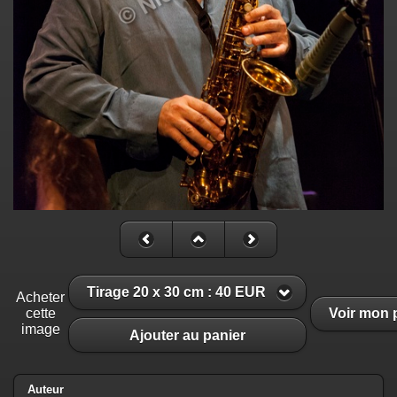
Tirage 20 x 30 cm : 40 EUR
Acheter
cette
Voir mon 
image
Ajouter au panier
Auteur