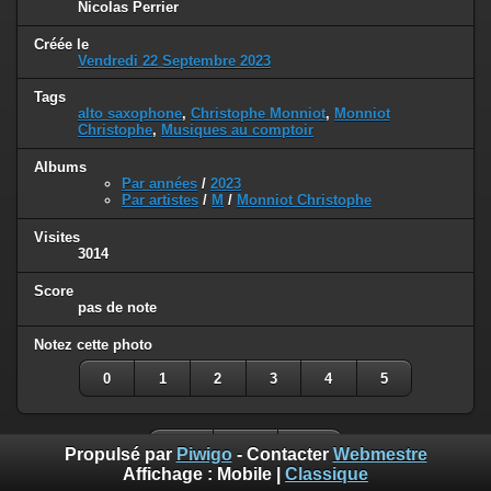
Nicolas Perrier
Créée le
Vendredi 22 Septembre 2023
Tags
alto saxophone
,
Christophe Monniot
,
Monniot
Christophe
,
Musiques au comptoir
Albums
Par années
/
2023
Par artistes
/
M
/
Monniot Christophe
Visites
3014
Score
pas de note
Notez cette photo
0
1
2
3
4
5
Propulsé par
Piwigo
- Contacter
Webmestre
Affichage :
Mobile
|
Classique