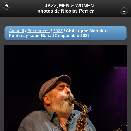
JAZZ, MEN & WOMEN
photos de Nicolas Perrier
Accueil
/
Par années
/
2023
/
Christophe Monniot -
Fontenay-sous-Bois, 22 septembre 2023