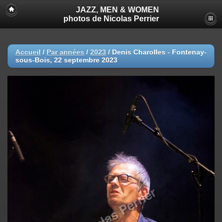
JAZZ, MEN & WOMEN
photos de Nicolas Perrier
Accueil
/
Par années
/
2023
/
Denis Charolles - Fontenay-
sous-Bois, 22 septembre 2023