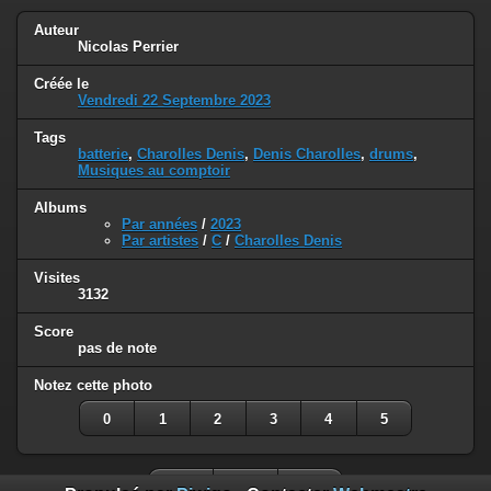
Auteur
Nicolas Perrier
Créée le
Vendredi 22 Septembre 2023
Tags
batterie
,
Charolles Denis
,
Denis Charolles
,
drums
,
Musiques au comptoir
Albums
Par années
/
2023
Par artistes
/
C
/
Charolles Denis
Visites
3132
Score
pas de note
Notez cette photo
0
1
2
3
4
5