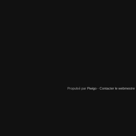
Propulsé par
Piwigo
-
Contacter le webmestre