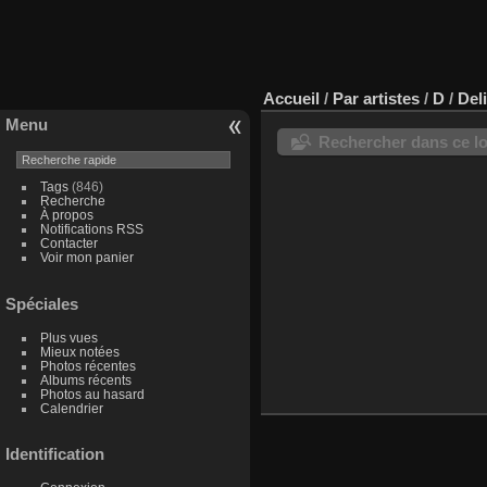
Accueil
/
Par artistes
/
D
/
Del
Menu
Rechercher dans ce lo
Tags
(846)
Recherche
À propos
Notifications RSS
Contacter
Voir mon panier
Spéciales
Plus vues
Mieux notées
Photos récentes
Albums récents
Photos au hasard
Calendrier
Identification