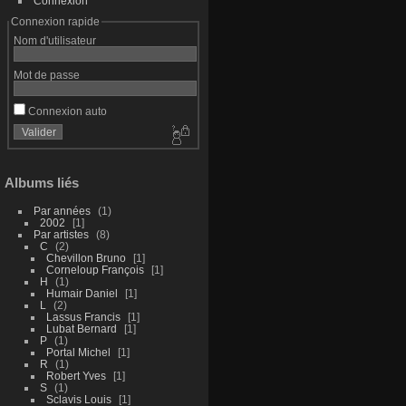
Connexion
Connexion rapide
Nom d'utilisateur
Mot de passe
Connexion auto
Albums liés
Par années
1
2002
1
Par artistes
8
C
2
Chevillon Bruno
1
Corneloup François
1
H
1
Humair Daniel
1
L
2
Lassus Francis
1
Lubat Bernard
1
P
1
Portal Michel
1
R
1
Robert Yves
1
S
1
Sclavis Louis
1